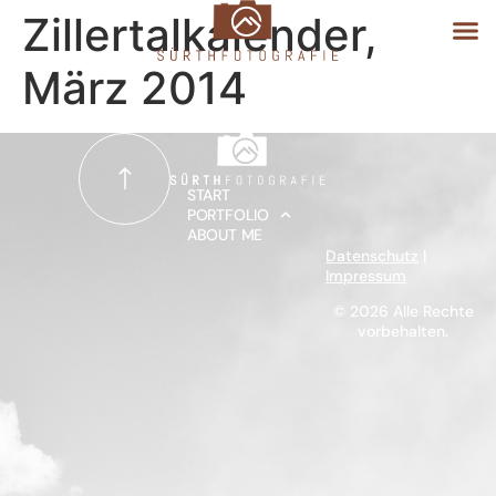
Zillertalkalender,
März 2014
START
PORTFOLIO
START
PORTFOLIO
ABOUT ME
ABOUT ME
Datenschutz
|
Impressum
© 2026 Alle Rechte
vorbehalten.