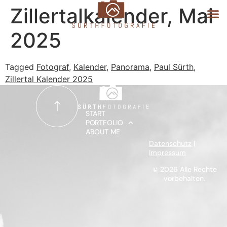
Zillertalkalender, Mai
2025
START
Tagged
Fotograf
,
Kalender
,
Panorama
,
Paul Sürth
,
Zillertal Kalender 2025
PORTFOLIO
START
ABOUT ME
PORTFOLIO
ABOUT ME
Datenschutz
|
Impressum
© 2026 Alle Rechte
vorbehalten.