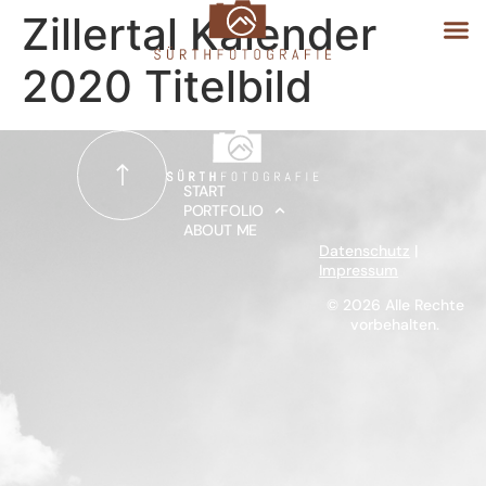
Zillertal Kalender
2020 Titelbild
START
PORTFOLIO
START
PORTFOLIO
ABOUT ME
ABOUT ME
Datenschutz
|
Impressum
© 2026 Alle Rechte
vorbehalten.