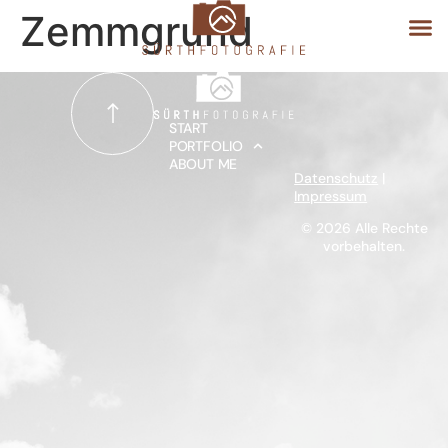
Zemmgrund
START
START
PORTFOLIO
ABOUT ME
PORTFOLIO
Datenschutz
|
Impressum
ABOUT ME
© 2026 Alle Rechte
vorbehalten.