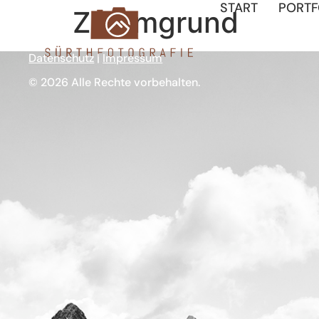
START
PORTF
Zemmgrund
Datenschutz
|
Impressum
© 2026 Alle Rechte vorbehalten.