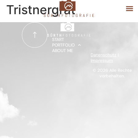
Tristnergrat
START
START
PORTFOLIO
ABOUT ME
PORTFOLIO
Datenschutz
|
Impressum
ABOUT ME
© 2026 Alle Rechte
vorbehalten.