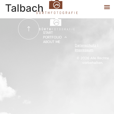
Talbach
START
START
PORTFOLIO
ABOUT ME
PORTFOLIO
Datenschutz
|
Impressum
ABOUT ME
© 2026 Alle Rechte
vorbehalten.