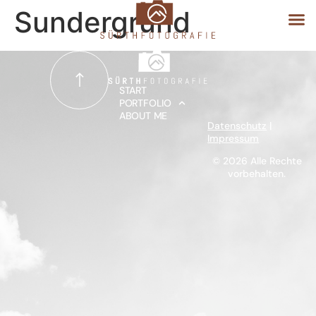
Sundergrund
START
START
PORTFOLIO
ABOUT ME
PORTFOLIO
Datenschutz
|
Impressum
ABOUT ME
© 2026 Alle Rechte
vorbehalten.