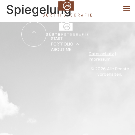
Spiegelung
START
START
PORTFOLIO
ABOUT ME
PORTFOLIO
Datenschutz
|
Impressum
ABOUT ME
© 2026 Alle Rechte
vorbehalten.