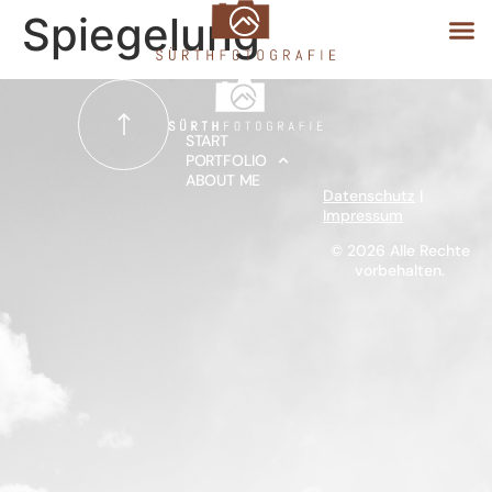
Spiegelung
START
START
PORTFOLIO
ABOUT ME
PORTFOLIO
Datenschutz
|
Impressum
ABOUT ME
© 2026 Alle Rechte
vorbehalten.