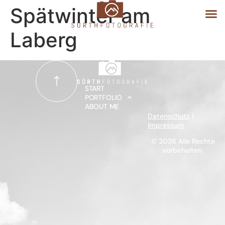
Spätwinter am
Laberg
START
PORTFOLIO
START
PORTFOLIO
ABOUT ME
ABOUT ME
Datenschutz
|
Impressum
© 2026 Alle Rechte
vorbehalten.