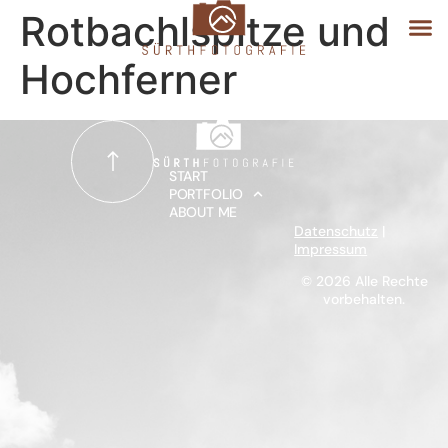
Rotbachlspitze und
Hochferner
START
PORTFOLIO
START
PORTFOLIO
ABOUT ME
ABOUT ME
Datenschutz
|
Impressum
© 2026 Alle Rechte
vorbehalten.