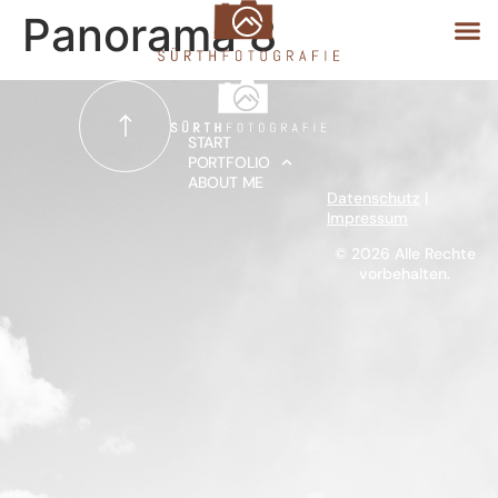
Panorama 8
START
START
PORTFOLIO
ABOUT ME
PORTFOLIO
Datenschutz
|
Impressum
ABOUT ME
© 2026 Alle Rechte
vorbehalten.