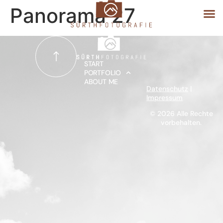
Panorama 27
START
START
PORTFOLIO
ABOUT ME
PORTFOLIO
Datenschutz
|
Impressum
ABOUT ME
© 2026 Alle Rechte
vorbehalten.