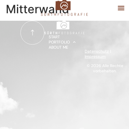
Mitterwand
START
START
PORTFOLIO
ABOUT ME
PORTFOLIO
Datenschutz
|
Impressum
ABOUT ME
© 2026 Alle Rechte
vorbehalten.