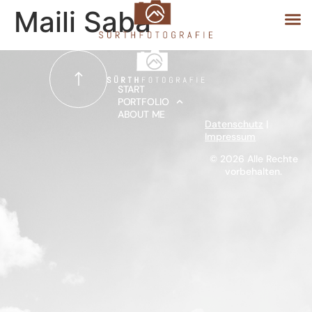
Maili Saba
START
START
PORTFOLIO
ABOUT ME
PORTFOLIO
Datenschutz
|
Impressum
ABOUT ME
© 2026 Alle Rechte
vorbehalten.