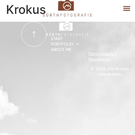
Krokus
START
START
PORTFOLIO
ABOUT ME
PORTFOLIO
Datenschutz
|
Impressum
ABOUT ME
© 2026 Alle Rechte
vorbehalten.