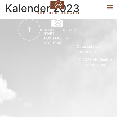
Kalender 2023
START
START
PORTFOLIO
ABOUT ME
PORTFOLIO
Datenschutz
|
Impressum
ABOUT ME
© 2026 Alle Rechte
vorbehalten.