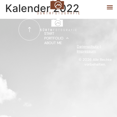
Kalender 2022
START
START
PORTFOLIO
ABOUT ME
PORTFOLIO
Datenschutz
|
Impressum
ABOUT ME
© 2026 Alle Rechte
vorbehalten.