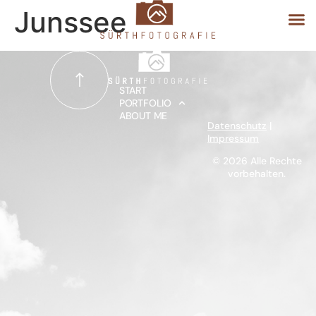
Junssee
START
START
PORTFOLIO
ABOUT ME
PORTFOLIO
Datenschutz
|
Impressum
ABOUT ME
© 2026 Alle Rechte
vorbehalten.