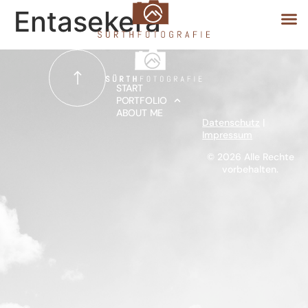
Entasekera
START
START
PORTFOLIO
ABOUT ME
PORTFOLIO
Datenschutz
|
Impressum
ABOUT ME
© 2026 Alle Rechte
vorbehalten.