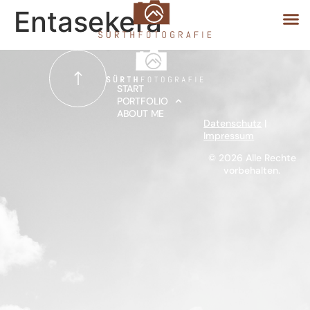
Entasekera
START
START
PORTFOLIO
ABOUT ME
PORTFOLIO
Datenschutz
|
Impressum
ABOUT ME
© 2026 Alle Rechte
vorbehalten.