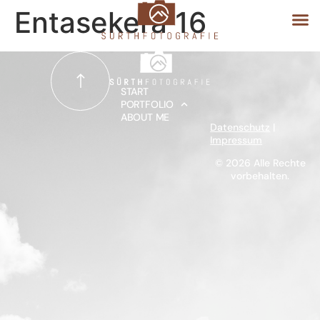
Entasekera 16
START
START
PORTFOLIO
ABOUT ME
PORTFOLIO
Datenschutz
|
Impressum
ABOUT ME
© 2026 Alle Rechte
vorbehalten.