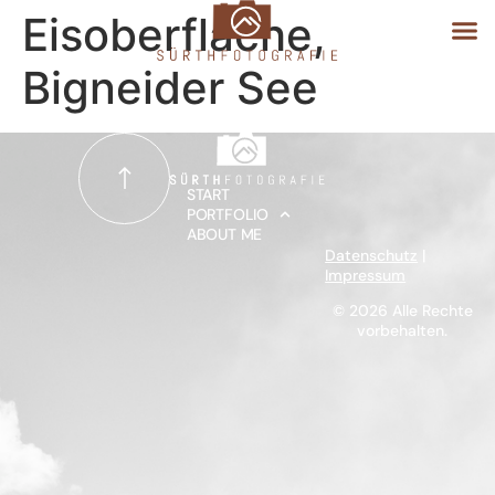
Eisoberfläche,
Bigneider See
START
PORTFOLIO
START
PORTFOLIO
ABOUT ME
ABOUT ME
Datenschutz
|
Impressum
© 2026 Alle Rechte
vorbehalten.