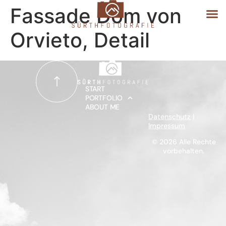
Fassade Dom von
Orvieto, Detail
START
PORTFOLIO
START
PORTFOLIO
ABOUT ME
ABOUT ME
Datenschutz
|
Impressum
© 2026 Alle Rechte
vorbehalten.