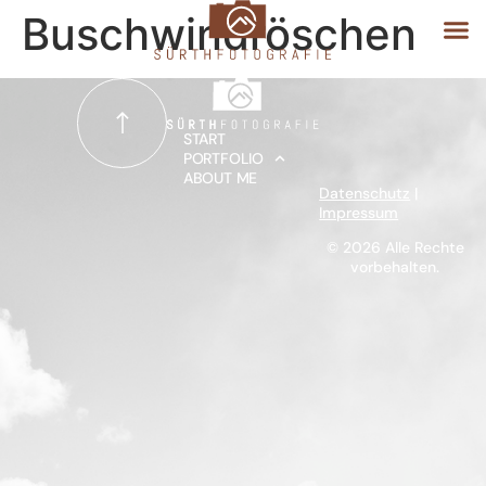
Buschwindröschen
START
START
PORTFOLIO
ABOUT ME
PORTFOLIO
Datenschutz
|
Impressum
ABOUT ME
© 2026 Alle Rechte
vorbehalten.