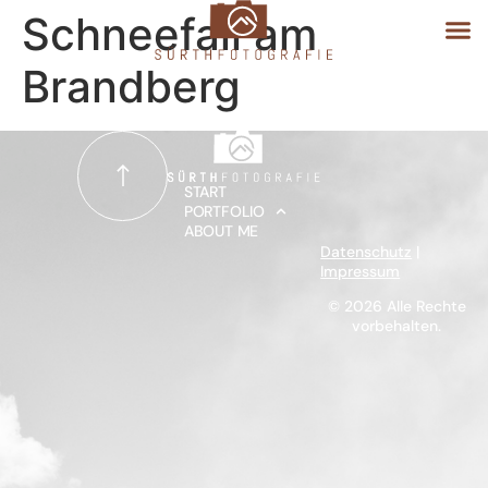
Schneefall am
Brandberg
START
PORTFOLIO
START
PORTFOLIO
ABOUT ME
ABOUT ME
Datenschutz
|
Impressum
© 2026 Alle Rechte
vorbehalten.