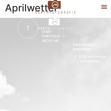
Aprilwetter
START
START
PORTFOLIO
ABOUT ME
PORTFOLIO
Datenschutz
|
Impressum
ABOUT ME
© 2026 Alle Rechte
vorbehalten.