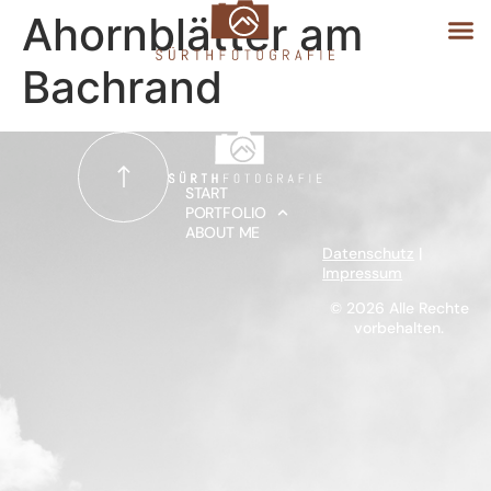
Ahornblätter am
Bachrand
START
PORTFOLIO
START
PORTFOLIO
ABOUT ME
ABOUT ME
Datenschutz
|
Impressum
© 2026 Alle Rechte
vorbehalten.