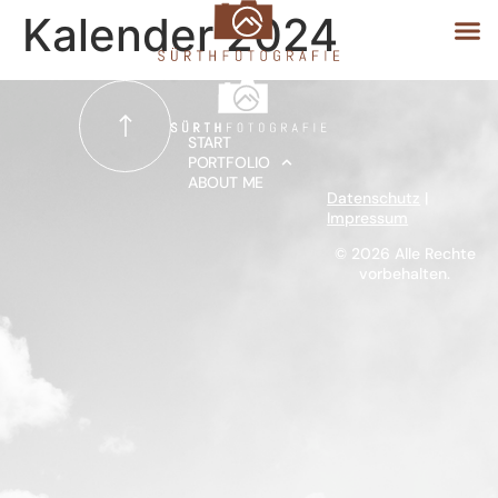
Kalender 2024
START
START
PORTFOLIO
ABOUT ME
PORTFOLIO
Datenschutz
|
Impressum
ABOUT ME
© 2026 Alle Rechte
vorbehalten.