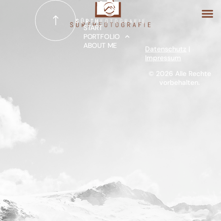
START
PORTFOLIO
ABOUT ME
Datenschutz
|
START
Impressum
© 2026 Alle Rechte
vorbehalten.
PORTFOLIO
ABOUT ME