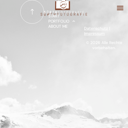
START
PORTFOLIO
ABOUT ME
Datenschutz
|
START
Impressum
© 2026 Alle Rechte
vorbehalten.
PORTFOLIO
ABOUT ME