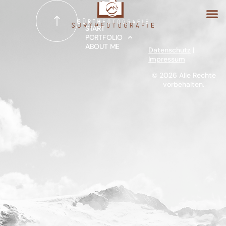
START
PORTFOLIO
ABOUT ME
Datenschutz
|
START
Impressum
© 2026 Alle Rechte
vorbehalten.
PORTFOLIO
ABOUT ME